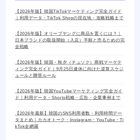
【2026年版】韓国TikTokマーケティング完全ガイド
｜利用データ・TikTok Shopの現在地・攻略戦略まで
【2026年版】オリーブヤングに商品を置くには？｜
日本ブランドの取扱開始（入店）手順と売るための完
全戦略
【2026年版】韓国・秋夕（チュソク）商戦マーケテ
ィング完全ガイド｜9月25日連休に向けた逆算スケジ
ュールと贈答ルール
【2026年版】韓国YouTubeマーケティング完全ガイ
ド｜利用データ・Shorts戦略・広告・企業事例まで
【2026年最新】韓国のSNS利用者数・利用時間デー
タまとめ｜カカオトーク・Instagram・YouTube・Ti
kTok全網羅