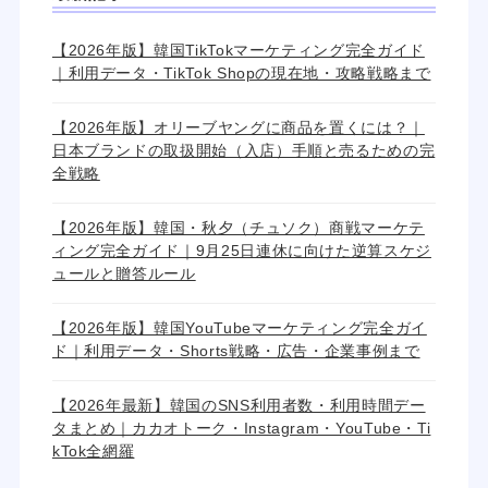
【2026年版】韓国TikTokマーケティング完全ガイド
｜利用データ・TikTok Shopの現在地・攻略戦略まで
【2026年版】オリーブヤングに商品を置くには？｜
日本ブランドの取扱開始（入店）手順と売るための完
全戦略
【2026年版】韓国・秋夕（チュソク）商戦マーケテ
ィング完全ガイド｜9月25日連休に向けた逆算スケジ
ュールと贈答ルール
【2026年版】韓国YouTubeマーケティング完全ガイ
ド｜利用データ・Shorts戦略・広告・企業事例まで
【2026年最新】韓国のSNS利用者数・利用時間デー
タまとめ｜カカオトーク・Instagram・YouTube・Ti
kTok全網羅