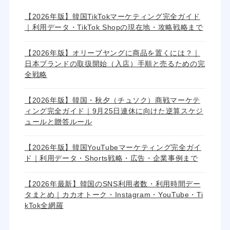
【2026年版】韓国TikTokマーケティング完全ガイド
｜利用データ・TikTok Shopの現在地・攻略戦略まで
【2026年版】オリーブヤングに商品を置くには？｜
日本ブランドの取扱開始（入店）手順と売るための完
全戦略
【2026年版】韓国・秋夕（チュソク）商戦マーケテ
ィング完全ガイド｜9月25日連休に向けた逆算スケジ
ュールと贈答ルール
【2026年版】韓国YouTubeマーケティング完全ガイ
ド｜利用データ・Shorts戦略・広告・企業事例まで
【2026年最新】韓国のSNS利用者数・利用時間デー
タまとめ｜カカオトーク・Instagram・YouTube・Ti
kTok全網羅