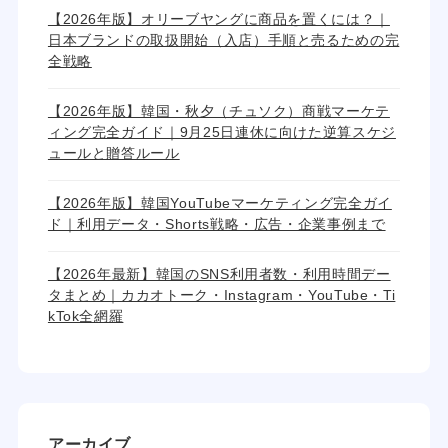
【2026年版】オリーブヤングに商品を置くには？｜
日本ブランドの取扱開始（入店）手順と売るための完
全戦略
【2026年版】韓国・秋夕（チュソク）商戦マーケテ
ィング完全ガイド｜9月25日連休に向けた逆算スケジ
ュールと贈答ルール
【2026年版】韓国YouTubeマーケティング完全ガイ
ド｜利用データ・Shorts戦略・広告・企業事例まで
【2026年最新】韓国のSNS利用者数・利用時間デー
タまとめ｜カカオトーク・Instagram・YouTube・Ti
kTok全網羅
アーカイブ