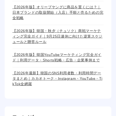
【2026年版】オリーブヤングに商品を置くには？｜
日本ブランドの取扱開始（入店）手順と売るための完
全戦略
【2026年版】韓国・秋夕（チュソク）商戦マーケテ
ィング完全ガイド｜9月25日連休に向けた逆算スケジ
ュールと贈答ルール
【2026年版】韓国YouTubeマーケティング完全ガイ
ド｜利用データ・Shorts戦略・広告・企業事例まで
【2026年最新】韓国のSNS利用者数・利用時間デー
タまとめ｜カカオトーク・Instagram・YouTube・Ti
kTok全網羅